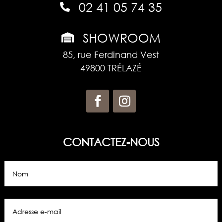
02 41 05 74 35

SHOWROOM

85, rue Ferdinand Vest
49800 TRÉLAZÉ
CONTACTEZ-NOUS