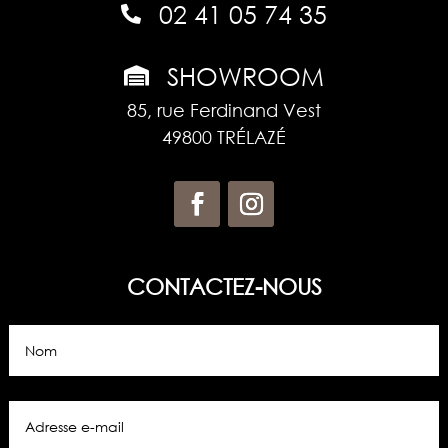
02 41 05 74 35

SHOWROOM

85, rue Ferdinand Vest
49800 TRÉLAZÉ
CONTACTEZ-NOUS