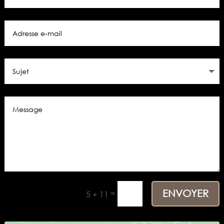
ENVOYER
=
5 + 11